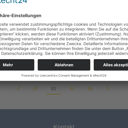
29. April 2026
Jugendgottesdienst am 4. Sonntag
der Osterzeit
Eine Tür im Mittelgang vor dem Altar war
der Hingucker…
[Weiterlesen]
01
02
03
04
Kontakt