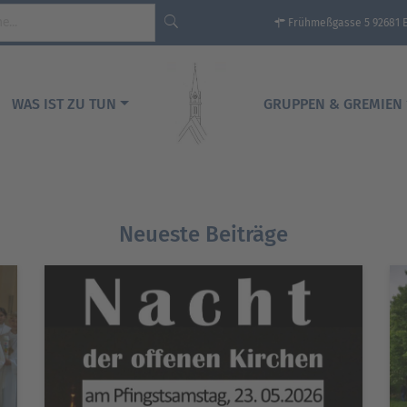
Frühmeßgasse 5 92681 
WAS IST ZU TUN
GRUPPEN & GREMIEN
Neueste Beiträge