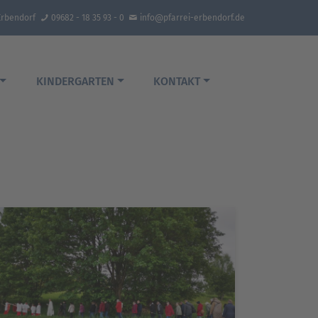
Erbendorf
09682 - 18 35 93 - 0
info@pfarrei-erbendorf.de
KINDERGARTEN
KONTAKT