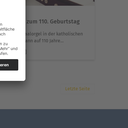
10. April 2026
Musik zum 110. Geburtstag
Die Konzertsaalorgel in der katholischen
Pfarrkirche kann auf 110 Jahre…
[Weiterlesen]
Letzte Seite