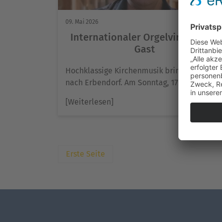
09. Mai 2026
Internationaler Orgelvirtuose zu
Gast
Hochklassige Kirchenmusik bringt der Mai
nach Erbendorf. Am Sonntag, 17….
[Weiterlesen]
Erste Seite