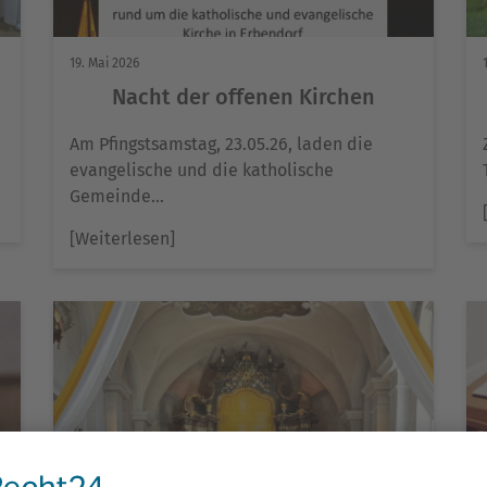
19. Mai 2026
Nacht der offenen Kirchen
Am Pfingstsamstag, 23.05.26, laden die
evangelische und die katholische
Gemeinde…
[Weiterlesen]