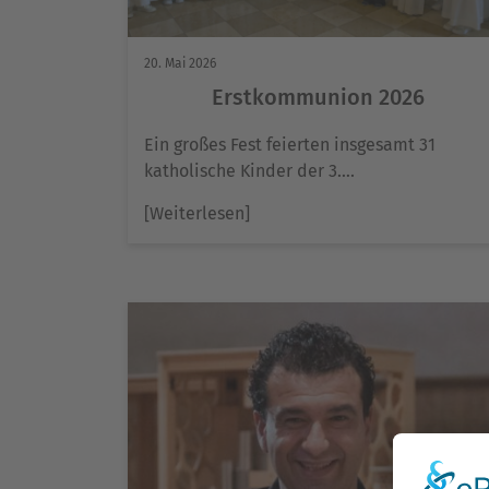
20. Mai 2026
Erstkommunion 2026
Ein großes Fest feierten insgesamt 31
katholische Kinder der 3….
[Weiterlesen]