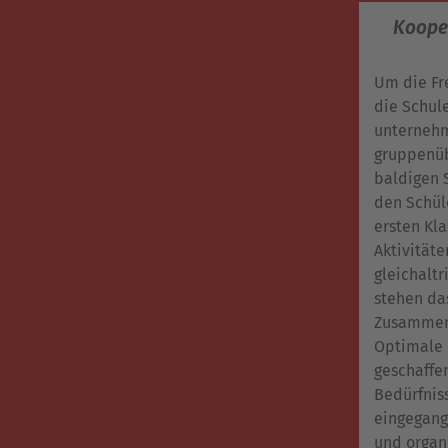
Kooper
Um die Fr
die Schule
unternehm
gruppenüb
baldigen 
den Schül
ersten Kl
Aktivität
gleichalt
stehen da
Zusammenh
Optimale 
geschaffen
Bedürfnis
eingegang
und organi