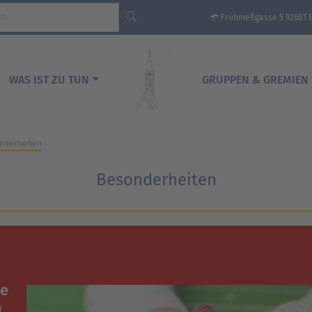
Frühmeßgasse 5 92681 
WAS IST ZU TUN
GRUPPEN & GREMIEN
nderheiten
Besonderheiten
be
h