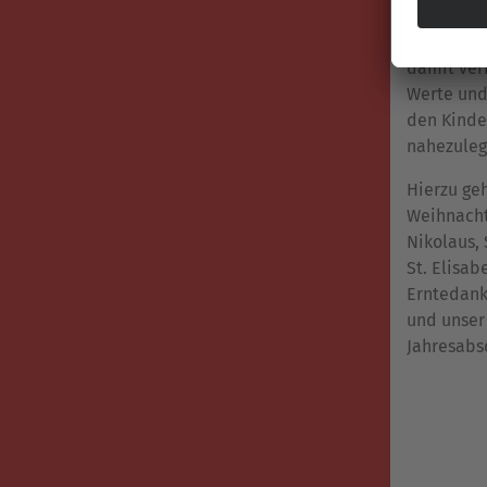
traditione
und Kultu
damit ve
Werte un
den Kinde
nahezuleg
Hierzu geh
Weihnacht
Nikolaus, 
St. Elisab
Erntedank
und unser
Jahresabs