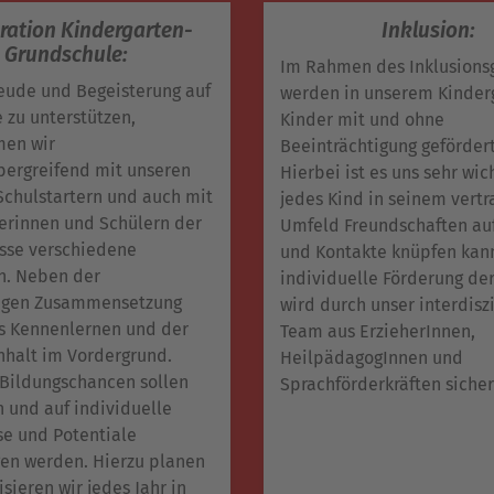
ation Kindergarten-
Inklusion:
Grundschule:
Im Rahmen des Inklusion
eude und Begeisterung auf
werden in unserem Kinder
 zu unterstützen,
Kinder mit und ohne
en wir
Beeinträchtigung gefördert
ergreifend mit unseren
Hierbei ist es uns sehr wic
Schulstartern und auch mit
jedes Kind in seinem vertr
erinnen und Schülern der
Umfeld Freundschaften a
asse verschiedene
und Kontakte knüpfen kann
en. Neben der
individuelle Förderung de
rigen Zusammensetzung
wird durch unser interdisz
s Kennenlernen und der
Team aus ErzieherInnen,
alt im Vordergrund.
HeilpädagogInnen und
Bildungschancen sollen
Sprachförderkräften sicher
 und auf individuelle
se und Potentiale
en werden. Hierzu planen
sieren wir jedes Jahr in