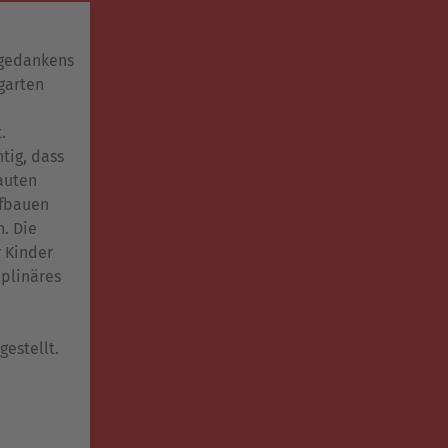
sgedankens
garten
.
htig, dass
auten
ufbauen
. Die
r Kinder
iplinäres
gestellt.