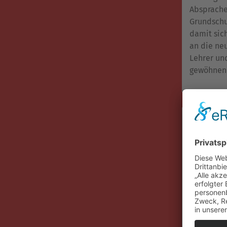
Absprache
Grundschu
damit sic
an die ne
Lehrer un
gewöhnen
Feste u
In Zusam
mit unser
Pfarrgeme
Himmelfah
wir große
darauf, di
Geschicht
verschied