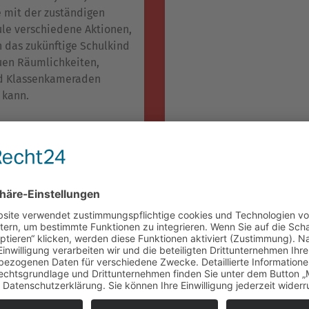
 mit der zuständigen
le verschiedene Aktionen,
h das zukünftige Schulkind
uen Räumlichkeiten,
d Klassenkameraden
 kann.
nd Feiern:
Kinderfreundliche Architektu
menarbeit
Unser Kindergarten ist ein Haus aus Farb
er
Formen. Der Lernort Kindergarten bestreb
inde Mariä
wachsen und zu erleben und zu lernen. Du
rt legen
kinderfreundliche Architektur können Kin
n Wert
lernen, experimentieren, sich drinnen wi
e
bewegen, essen, schlafen, sich zurückzieh
e der
und in Gruppen spielen.
enen