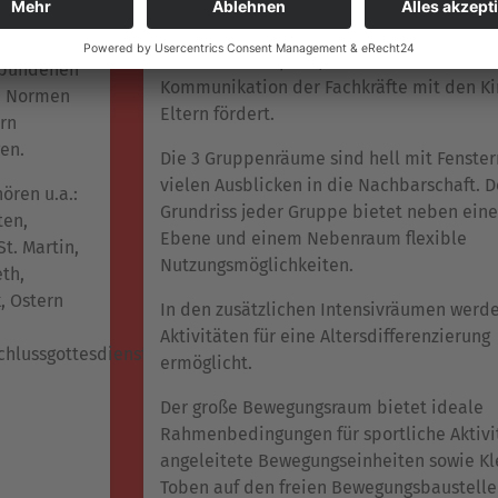
Das Gebäude hat ein großes Foyer, von de
llen Feste
Räume schnell und einfach zu erreichen s
ren, sowie
wurde so konzipiert, dass es die offene
rbundenen
Kommunikation der Fachkräfte mit den K
d Normen
Eltern fördert.
rn
en.
Die 3 Gruppenräume sind hell mit Fenste
vielen Ausblicken in die Nachbarschaft. D
ören u.a.:
Grundriss jeder Gruppe bietet neben eine
en,
Ebene und einem Nebenraum flexible
St. Martin,
Nutzungsmöglichkeiten.
eth,
, Ostern
In den zusätzlichen Intensivräumen werd
Aktivitäten für eine Altersdifferenzierung
chlussgottesdienst.
ermöglicht.
Der große Bewegungsraum bietet ideale
Rahmenbedingungen für sportliche Aktivi
angeleitete Bewegungseinheiten sowie Kl
Toben auf den freien Bewegungsbaustelle