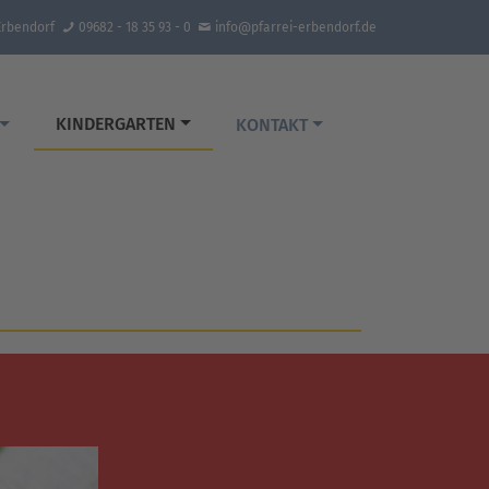
Erbendorf
09682 - 18 35 93 - 0
info@pfarrei-erbendorf.de
KINDERGARTEN
KONTAKT