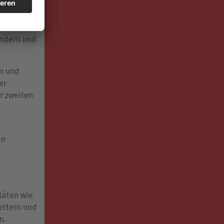
m alle
ind. Es
indern und
rn und
er
r zweiten
en
täten wie
ettern und
n.