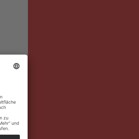
r:
en und
t, zu
rch die
der toben,
e draußen
en, allein