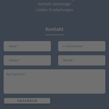
Kontakt Seelsorger
Consent Management
&
Platform
eRecht24
Cookie-Einstellungen
Kontakt
ABSENDEN