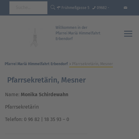
Frühmeßgasse 5
09682 -
92681 Erbendorf
18 35 93 - 0
info@pfarrei-
Willkommen in der
Pfarrei Mariä Himmelfahrt
Erbendorf
erbendorf.de
Pfarrei Mariä Himmelfahrt Erbendorf
Pfarrsekretärin, Mesner
Pfarrsekretärin, Mesner
Name:
Monika Schirdewahn
Pfarrsekretärin
Telefon: 0 96 82 | 18 35 93 – 0