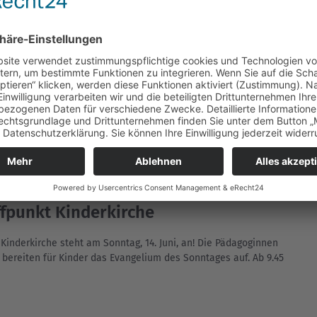
esse am 13. Juni um 18 Uhr auf der
her Platte mit Johannisfeuer
orabend-Messe am 13. Juni um 18 Uhr findet auf der
wird auch von der FFW Erbendorf am späteren Abend das
ffpunkt Kinderkirche
t Kinderkirche steht am Sonntag, 14. Juni, an! Die Pädagoginnen
 bereiten für Kinder das Evangelium des Sonntages auf. Ab 9.45