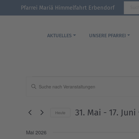
Pfarrei Mariä Himmelfahrt Erbendorf
AKTUELLES
UNSERE PFARREI
Veranstaltungen
Veranstaltungen
Bitte
Suche
Schlüsselwort
und
eingeben.
Ansichten,
Suche
31. Mai
 - 
17. Juni
Navigation
Heute
nach
Veranstaltungen
Datum
Schlüsselwort.
wählen.
Mai 2026