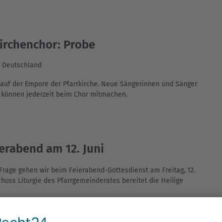
irchenchor: Probe
, Deutschland
 auf der Empore der Pfarrkirche. Neue Sängerinnen und Sänger
d können jederzeit beim Chor mitmachen.
erabend am 12. Juni
Frage gehen wir beim Feierabend-Gottesdienst am Freitag, 12.
huss Liturgie des Pfarrgemeinderates bereitet die Heilige