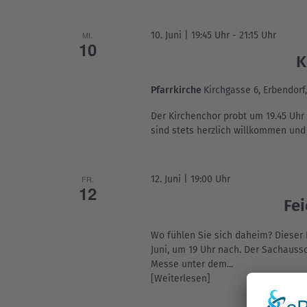
MI.
10. Juni | 19:45 Uhr
-
21:15 Uhr
10
K
Pfarrkirche
Kirchgasse 6, Erbendorf
Der Kirchenchor probt um 19.45 Uhr
sind stets herzlich willkommen un
FR.
12. Juni | 19:00 Uhr
12
Fei
Wo fühlen Sie sich daheim? Dieser 
Juni, um 19 Uhr nach. Der Sachaussc
Messe unter dem...
[Weiterlesen]