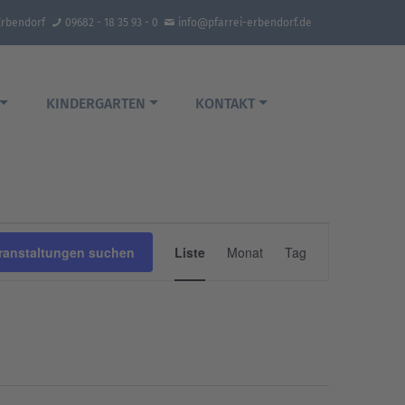
Erbendorf
09682 - 18 35 93 - 0
info@pfarrei-erbendorf.de
KINDERGARTEN
KONTAKT
Veranstaltung
ranstaltungen suchen
Liste
Monat
Tag
Ansichten-
Navigation