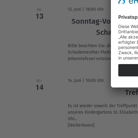
SA.
13. Juni | 18:00 Uhr
13
Sonntag-Vorabend-M
Schadenreut
Bitte beachten Sie: die Sonntag--V
Schadenreuther Platte statt. Dort 
Johannisfeuer entzündet.
SO.
14. Juni | 10:00 Uhr
14
Tre
Es ist wieder soweit: der Treffpunk
unseres Kindergartens St. Elisabeth
Uhr...
[Weiterlesen]