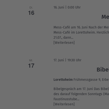
DI.
16. Juni | 0:00 Uhr
16
Me
Mess-Cafè am 16. Juni Nach der Mess
Mess-Cafè im Lorettoheim. Herzlich
21.07., dann...
[Weiterlesen]
MI.
17. Juni | 19:30 Uhr
17
Bibe
Lorettoheim
Frühmessgasse 9, Erbe
Bibelgespräch am 17. Juni Das Bibe
des darauf folgenden Sonntags (Mat
Faustinusstube...
[Weiterlesen]