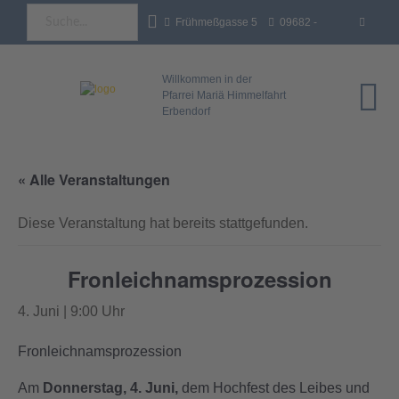
Frühmeßgasse 5
09682 -
92681 Erbendorf
18 35 93 - 0
info@pfarrei-
Willkommen in der
Pfarrei Mariä Himmelfahrt
Erbendorf
erbendorf.de
« Alle Veranstaltungen
Diese Veranstaltung hat bereits stattgefunden.
Fronleichnamsprozession
4. Juni | 9:00 Uhr
Fronleichnamsprozession
Am
Donnerstag, 4. Juni,
dem Hochfest des Leibes und