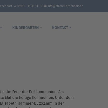
Erbendorf
09682 - 18 35 93 - 0
info@pfarrei-erbendorf.de
KINDERGARTEN
KONTAKT
nde: die Feier der Erstkommunion. Am
rste Mal die heilige Kommunion. Unter dem
Dr. Elisabeth Hammer-Butzkamm in der