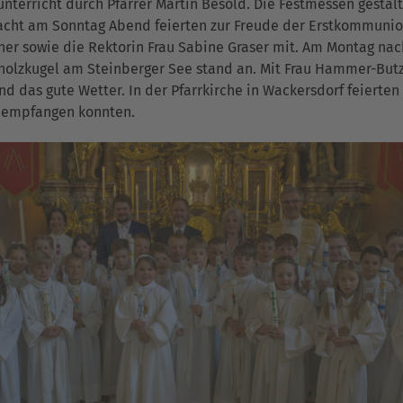
nterricht durch Pfarrer Martin Besold. Die Festmessen gestalt
acht am Sonntag Abend feierten zur Freude der Erstkommunio
r sowie die Rektorin Frau Sabine Graser mit. Am Montag nach
sholzkugel am Steinberger See stand an. Mit Frau Hammer-Bu
nd das gute Wetter. In der Pfarrkirche in Wackersdorf feierten
 empfangen konnten.