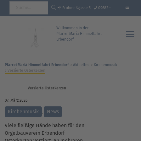
Frühmeßgasse 5
09682 -
92681 Erbendorf
18 35 93 - 0
info@pfarrei-
Willkommen in der
Pfarrei Mariä Himmelfahrt
Erbendorf
erbendorf.de
Pfarrei Mariä Himmelfahrt Erbendorf
Aktuelles
Kirchenmusik
Verzierte Osterkerzen
Verzierte Osterkerzen
07. März 2026
Kirchenmusik
News
,
Viele fleißige Hände haben für den
Orgelbauverein Erbendorf
Osterkerzen verziert. An mehreren