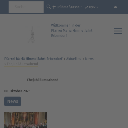
Frühmeßgasse 5
09682 -
92681 Erbendorf
18 35 93 - 0
info@pfarrei-
Willkommen in der
Pfarrei Mariä Himmelfahrt
Erbendorf
erbendorf.de
Pfarrei Mariä Himmelfahrt Erbendorf
Aktuelles
News
Ehejubiläumsabend
Ehejubiläumsabend
06. Oktober 2025
News