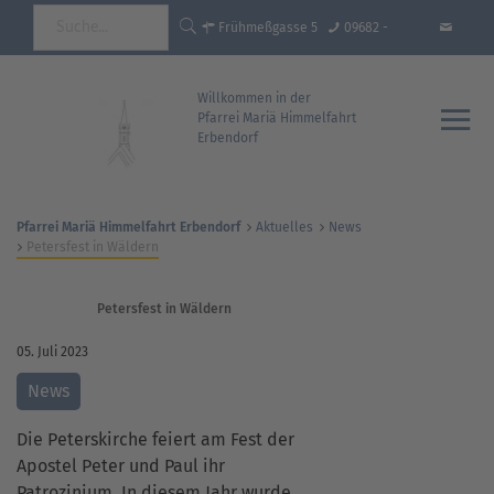
Frühmeßgasse 5
09682 -
92681 Erbendorf
18 35 93 - 0
info@pfarrei-
Willkommen in der
Pfarrei Mariä Himmelfahrt
Erbendorf
erbendorf.de
Pfarrei Mariä Himmelfahrt Erbendorf
Aktuelles
News
Petersfest in Wäldern
Petersfest in Wäldern
05. Juli 2023
News
Die Peterskirche feiert am Fest der
Apostel Peter und Paul ihr
Patrozinium. In diesem Jahr wurde