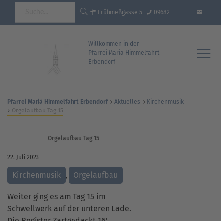
Frühmeßgasse 5
09682 -
92681 Erbendorf
18 35 93 - 0
info@pfarrei-
Willkommen in der
Pfarrei Mariä Himmelfahrt
Erbendorf
erbendorf.de
Pfarrei Mariä Himmelfahrt Erbendorf
Aktuelles
Kirchenmusik
Orgelaufbau Tag 15
Orgelaufbau Tag 15
22. Juli 2023
Kirchenmusik
Orgelaufbau
,
Weiter ging es am Tag 15 im
Schwellwerk auf der unteren Lade.
Die Register Zartgedackt 16’,