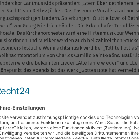
inderchor Cantmus Kids präsentiert „Stern über Bethlehem“ vo
er Nacht“ von Detlev Jöcker. Das Ensemble Vocalista ad hoc 
nglischsprachigen Liedern. So erklingen „O little town of Bet
orld“ von Georg Friedrich Händel. Die Erbendorfer Turmbläs
horäle. Das Kirchenorchester wird eine Hirtenmusik zur Weih
usikerinnen und Musiker werden auch bei zahlreichen Stücke
esonders festliche Weihnachtsmusik wird bei „Tollite hostias
eihnachtsoratorium von Charles Camille Saint-Saëns. Natürli
eboten wie die bekannten Lieder „Alle Jahre wieder“ und „Lei
öhepunkt des Abends ist das Werk „Gottes Bote hat vermeld’
artholdy. Den Satz zu diesem Stück hat der Komponist Christ
usführenden werden in dieses festliche Weihnachtslied geme
opp. Das Konzert beginnt um 19.00 Uhr und der Eintritt ist 