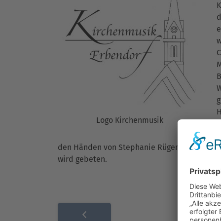
K
d
e
w
C
M
B
W
g
H
Logo Kirchenmusik
B
A
den Händen von Stephanie Rüger und Holger P
wird gebeten.
Beitragsnavigation