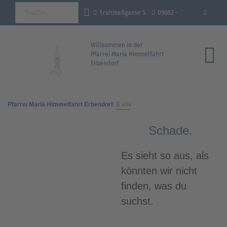
Frühmeßgasse 5
09682 -
92681 Erbendorf
18 35 93 - 0
info@pfarrei-
Willkommen in der
Pfarrei Mariä Himmelfahrt
Erbendorf
erbendorf.de
Pfarrei Mariä Himmelfahrt Erbendorf
404
Schade.
Es sieht so aus, als
könnten wir nicht
finden, was du
suchst.