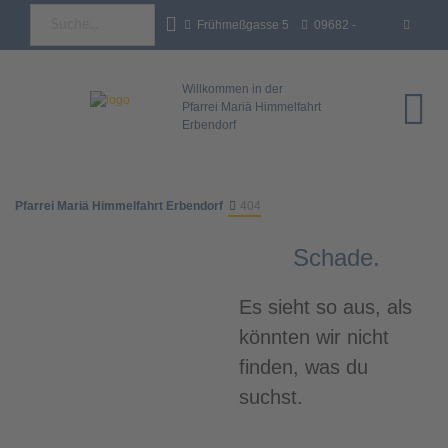
Frühmeßgasse 5
09682 -
92681 Erbendorf
18 35 93 - 0
info@pfarrei-
Willkommen in der
Pfarrei Mariä Himmelfahrt
Erbendorf
erbendorf.de
Pfarrei Mariä Himmelfahrt Erbendorf
404
Schade.
Es sieht so aus, als
könnten wir nicht
finden, was du
suchst.