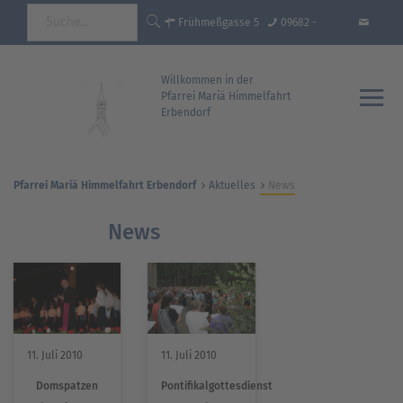
Frühmeßgasse 5
09682 -
92681 Erbendorf
18 35 93 - 0
info@pfarrei-
Willkommen in der
Pfarrei Mariä Himmelfahrt
Erbendorf
erbendorf.de
Pfarrei Mariä Himmelfahrt Erbendorf
Aktuelles
News
News
11. Juli 2010
11. Juli 2010
Domspatzen
Pontifikalgottesdienst