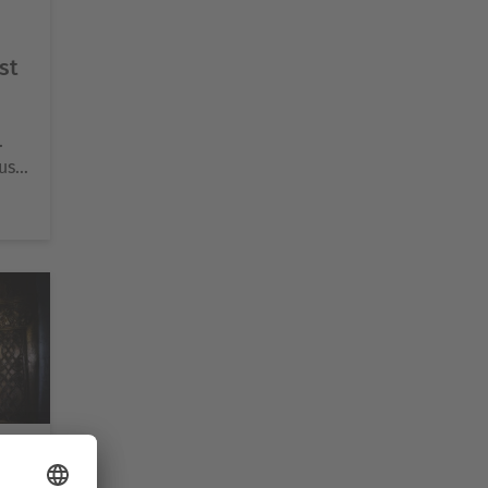
st
.
aus…
nt