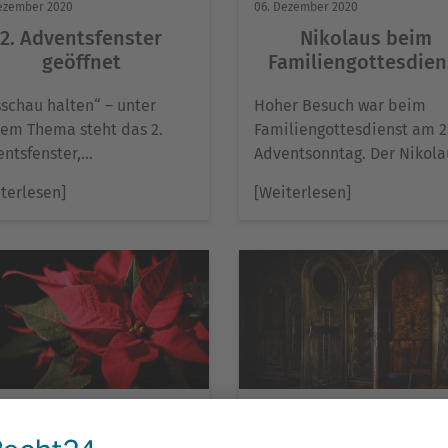
ezember 2020
06. Dezember 2020
2. Adventsfenster
Nikolaus beim
geöffnet
Familiengottesdien
schau halten“ – unter
Hoher Besuch war beim
sem Thema steht das 2.
Familiengottesdienst am 2
ntsfenster,…
Adventsonntag. Der Nikol
terlesen]
[Weiterlesen]
ezember 2020
06. Dezember 2020
Gottesdienste
Vergebung im Adve