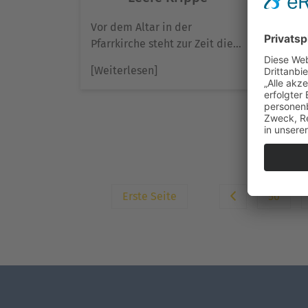
Vor dem Altar in der
Pfarrkirche steht zur Zeit die…
Weih
Hei
[Weiterlesen]
heu
[Wei
Erste Seite
56