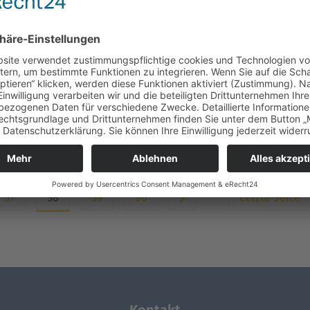
Weihnachten
Die Adventszeit als eine
nachten ist nicht nur am
religiös geprägte
ligen Abend. Besonders
Vorbereitungszeit auf
er, da…
Weihnachten bedarf…
terlesen]
[Weiterlesen]
57
58
59
60
Letzte Seite
Kontakt