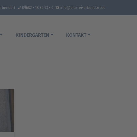
Erbendorf
09682 - 18 35 93 - 0
info@pfarrei-erbendorf.de
KINDERGARTEN
KONTAKT