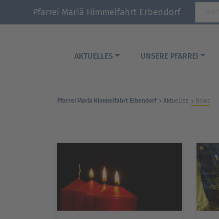
Pfarrei Mariä Himmelfahrt Erbendorf
AKTUELLES
UNSERE PFARREI
Pfarrei Mariä Himmelfahrt Erbendorf
Aktuelles
News